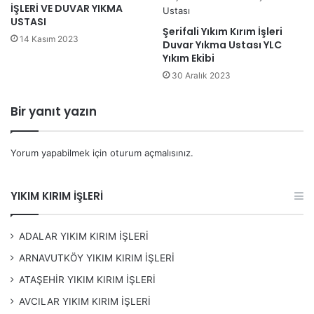
İŞLERİ VE DUVAR YIKMA
USTASI
İstanbul’un hızla gelişen yapı sektöründe, inşaat ve
Şerifali Yıkım Kırım İşleri
14 Kasım 2023
Duvar Yıkma Ustası YLC
Suadiye yıkım kırım işleri
önemli bir yer tutmaktadır.
Yıkım Ekibi
Suadiye
bölgesinde faaliyet gösteren firmamız, uzun
30 Aralık 2023
yıllardır kaliteli hizmet anlayışıyla sektöre öncülük
etmektedir. Yıkım ve kırım işlerinde uzman kadromuz,
Bir yanıt yazın
modern ekipmanlarımız ve çevre dostu yaklaşımımız ile
Suadiye
‘deki
projelerinize değer katmaktan gurur
Yorum yapabilmek için
oturum açmalısınız
.
duyuyoruz.
Hizmetlerimiz:
YIKIM KIRIM İŞLERİ
Bina Yıkımı:
Güvenilir ve profesyonel bir ekip ile bina
ADALAR YIKIM KIRIM İŞLERİ
yıkım hizmetlerimizle, eski ve riskli yapıları güvenle
ARNAVUTKÖY YIKIM KIRIM İŞLERİ
kaldırıyoruz.
ATAŞEHİR YIKIM KIRIM İŞLERİ
Kırım İşleri:
İnşaat projelerinizde ihtiyaç duyduğunuz
AVCILAR YIKIM KIRIM İŞLERİ
kırım işlerini, deneyimli ekip ve modern ekipmanlarla