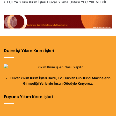
Ayrıca Moloz Atım Servisimiz Ve İnşaat Malzemeleri için
FULYA Yıkım Kırım İşleri Duvar Yıkma Ustası YLC YIKIM EKİBİ
www.moluzcu.com
,
www.istanbulmolozatim.com
www.insaatyapimalzemeleri.com
Web sayfalarını Ziyaret
Edebilirsiniz.
Daire İçi Yıkım Kırım İşleri
Duvar Yıkım Kırım İşleri Daire, Ev, Dükkan Gibi Kırıcı Makinelerin
Girmediği Yerlerde İnsan Gücüyle Kırıyoruz.
Fayans Yıkım Kırım İşleri