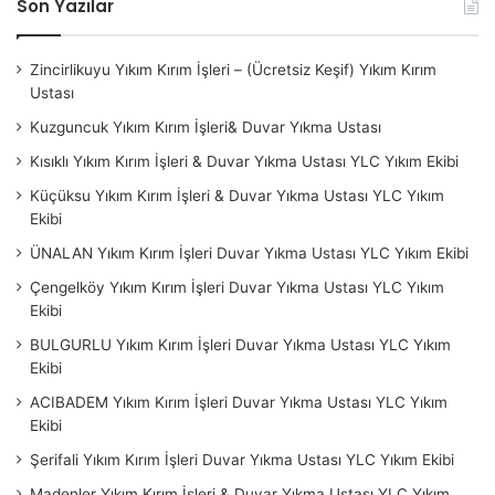
Son Yazılar
Hakkımızda
sayfamızı ziyaret ederek bize ulaşabilir,
referanslarımızı inceleyebilir ve işbirliği olanakları hakkında
Zincirlikuyu Yıkım Kırım İşleri – (Ücretsiz Keşif) Yıkım Kırım
detaylı bilgi alabilirsiniz.
Ustası
HİZMET VERDİĞİMİZ BÖLGELER LİSTESİ ;
Kuzguncuk Yıkım Kırım İşleri& Duvar Yıkma Ustası
YIKIM KIRIM USTASI İSTANBUL ;
Arvavutköy
– Ataşehir –
Kısıklı Yıkım Kırım İşleri & Duvar Yıkma Ustası YLC Yıkım Ekibi
Esatpaşa
– Ferhatpaşa – İçerenköy – Kayışdağı -
Küçüksu Yıkım Kırım İşleri & Duvar Yıkma Ustası YLC Yıkım
Küçükbakkalköy – Yenisahra –
Avcılar
– Bağcılar – Güneşli
Ekibi
–
Bahçelievler
– Şirinevler – Yenibosna –
Bakırköy
–
ÜNALAN Yıkım Kırım İşleri Duvar Yıkma Ustası YLC Yıkım Ekibi
Ataköy
– Yeşilköy-
Başakşehir
– Altınşehir –
Çengelköy Yıkım Kırım İşleri Duvar Yıkma Ustası YLC Yıkım
Bayrampaşa
–
Beşiktaş
– Bebek – Etiler – Gayrettepe –
Ekibi
Levent – Ortaköy – Ulus – Yıldız –
Beykoz
– Acarlar –
BULGURLU Yıkım Kırım İşleri Duvar Yıkma Ustası YLC Yıkım
Polonezköy – Riva – Kavacık –
Beylikdüzü
–
Beyoğlu
–
Ekibi
Cihangir –
Büyükçekmece
– Çatalca –
Çekmeköy
–
ACIBADEM Yıkım Kırım İşleri Duvar Yıkma Ustası YLC Yıkım
Alemdağ – Çamlık – Nişantepe – Ömerli – Reşadiye –
Ekibi
Taşdelen –
Esenler – Esenyurt – Eyüpsultan
–
Fatih
–
Şerifali Yıkım Kırım İşleri Duvar Yıkma Ustası YLC Yıkım Ekibi
Aksaray – Topkapı – Balat – Cerrahpaşa –
Gaziosmanpaşa
Madenler Yıkım Kırım İşleri & Duvar Yıkma Ustası YLC Yıkım