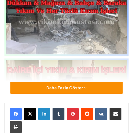
Daha Fazla Göster
LinkedIn
Tumblr
Pinterest
Reddit
VKontakte
E-Posta ile paylaş
Yazdır