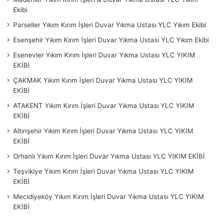
– Güngören
– Haznedar – Tozkoparan –
Kadıköy
–
Ekibi
Acıbadem – Bostancı – Caddebostan – Erenköy – Fikirtepe
Parseller Yıkım Kırım İşleri Duvar Yıkma Ustası YLC Yıkım Ekibi
– Göztepe – Koşuyolu – Kozyatağı – Suadiye –
Kağıthane
–
Esenşehir Yıkım Kırım İşleri Duvar Yıkma Ustası YLC Yıkım Ekibi
Çağlayan – Çeliktepe –
Kartal
– Cevizli – Soğanlık –
Esenevler Yıkım Kırım İşleri Duvar Yıkma Ustası YLC YIKIM
Uğurmumcu –
Küçükçekmece
– Halkalı –
Maltepe
–
EKİBİ
Küçükyalı – Başıbüyük – İdealtepe – Fındıklı –
Pendik
–
ÇAKMAK Yıkım Kırım İşleri Duvar Yıkma Ustası YLC YIKIM
Kaynarca – Kurtköy –
Sancaktepe
– Sarıgazi – Yenidoğan-
EKİBİ
Samandıra-
Sarıyer
– Reşitpaşa-Ayazağa – Baltalimanı –
ATAKENT Yıkım Kırım İşleri Duvar Yıkma Ustası YLC YIKIM
Emirgan – Ferahevler – İstinye – Maslak – Tarabya –
EKİBİ
Tekeriyaköy –
Silivri – Sultanbeyli
–
Sultangazi
– Habibler
Altınşehir Yıkım Kırım İşleri Duvar Yıkma Ustası YLC YIKIM
–
Şile
– Ağva – Şişli – Feriköy – Fulya – Mecidiyeköy –
EKİBİ
Teşfikiye –
Tuzla
– Orhanlı –
Ümraniye
– Altınşehir –
Orhanlı Yıkım Kırım İşleri Duvar Yıkma Ustası YLC YIKIM EKİBİ
Atakent – Çakmak – Esenevler – Esenşehir – Parseller –
Madenler – Şerifali –
Üsküdar
– Acıbadem – Bulgurlu –
Teşvikiye Yıkım Kırım İşleri Duvar Yıkma Ustası YLC YIKIM
EKİBİ
Çengelköy – Ünalan – Küçüksu – Kısıklı – Kuzguncuk –
Zeytinburnu
Mecidiyeköy Yıkım Kırım İşleri Duvar Yıkma Ustası YLC YIKIM
EKİBİ