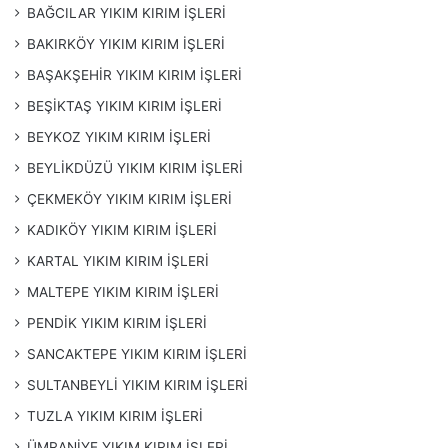
gerçekleştiriyoruz.
BAĞCILAR YIKIM KIRIM İŞLERİ
Hafriyat:
İnşaat öncesi veya sonrası ihtiyaç duyulan
BAKIRKÖY YIKIM KIRIM İŞLERİ
hafriyat işlemlerini titizlikle gerçekleştiriyor, alanınızı
BAŞAKŞEHİR YIKIM KIRIM İŞLERİ
düzenliyoruz.
BEŞİKTAŞ YIKIM KIRIM İŞLERİ
Atık Yönetimi:
Çevre dostu bir yaklaşımla, yıkım ve
BEYKOZ YIKIM KIRIM İŞLERİ
kırım sonucu ortaya çıkan atıkları doğru bir şekilde
BEYLİKDÜZÜ YIKIM KIRIM İŞLERİ
yönetiyor, geri dönüşüme kazandırıyoruz.
ÇEKMEKÖY YIKIM KIRIM İŞLERİ
Dökme Beton Hizmetleri:
Yapılarınıza dayanıklılık
KADIKÖY YIKIM KIRIM İŞLERİ
kazandırmak için dökme beton hizmetlerimizle size
KARTAL YIKIM KIRIM İŞLERİ
özel çözümler sunuyoruz.
MALTEPE YIKIM KIRIM İŞLERİ
Suadiye Yıkım Kırım İşleri
olarak aşağıdaki hizmetleri
PENDİK YIKIM KIRIM İŞLERİ
sunuyoruz:
SANCAKTEPE YIKIM KIRIM İŞLERİ
Bina Yıkımı
SULTANBEYLİ YIKIM KIRIM İŞLERİ
Duvar kırımı
TUZLA YIKIM KIRIM İŞLERİ
Zemin döşeme kırımı
ÜMRANİYE YIKIM KIRIM İŞLERİ