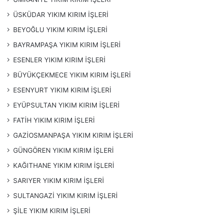
Beton delme ve kesme işleri
ÜSKÜDAR YIKIM KIRIM İŞLERİ
Moloz taşıma ve temizleme
BEYOĞLU YIKIM KIRIM İŞLERİ
Şap Kırımı
BAYRAMPAŞA YIKIM KIRIM İŞLERİ
Fayans Kırımı
ESENLER YIKIM KIRIM İŞLERİ
Gaz beton Kırımı
BÜYÜKÇEKMECE YIKIM KIRIM İŞLERİ
Alçı pan Kırımı
ESENYURT YIKIM KIRIM İŞLERİ
Asma tavan Kırımı
EYÜPSULTAN YIKIM KIRIM İŞLERİ
Cam Balkon Kırımı
FATİH YIKIM KIRIM İŞLERİ
Ahşap Ev Kırımı
GAZİOSMANPAŞA YIKIM KIRIM İŞLERİ
Tadilat Kırımı
GÜNGÖREN YIKIM KIRIM İŞLERİ
Hiltili Kırım
KAĞITHANE YIKIM KIRIM İŞLERİ
Bomketli Kırım
SARIYER YIKIM KIRIM İŞLERİ
JSB li Yıkım ve Kırım
SULTANGAZİ YIKIM KIRIM İŞLERİ
Mutfak Dolabı Kırımı
ŞİLE YIKIM KIRIM İŞLERİ