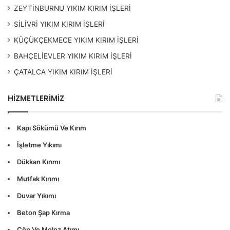
Parke Taşı Kırımı
ZEYTİNBURNU YIKIM KIRIM İŞLERİ
Taş Duvar Kırımı
SİLİVRİ YIKIM KIRIM İŞLERİ
Ev, Ofis, Dükkan, Bakkal Tadilat Öncesi Yıkım ve
KÜÇÜKÇEKMECE YIKIM KIRIM İŞLERİ
Kırımı
BAHÇELİEVLER YIKIM KIRIM İŞLERİ
ÇATALCA YIKIM KIRIM İŞLERİ
Neden Biz?
HİZMETLERİMİZ
Deneyimli Ekip:
Yılların verdiği deneyimle, işlerinizi
uzman bir ekip ile gerçekleştiriyoruz.
Kapı Sökümü Ve Kırım
Modern Ekipmanlar:
Teknolojinin en son imkanlarıyla
İşletme Yıkımı
donatılmış ekipmanlarımız, işlerinizi hızlı ve etkili bir
şekilde tamamlamamıza yardımcı oluyor.
Dükkan Kırımı
Çevre Dostu Hizmet:
Atık yönetimi konusunda
Mutfak Kırımı
sorumluluk sahibi olarak çevreye duyarlı bir yaklaşım
Duvar Yıkımı
benimsemekteyiz.
Beton Şap Kırma
İhtiyaca Özel Çözümler:
Her proje farklıdır. İhtiyacınıza
Çöp Ve Moloz Atımı