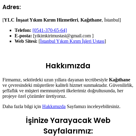
Adres:
[
YLC İnşaat Yıkım Kırım Hizmetleri
,
Kağıthane
, İstanbul]
Telefon:
[0541-370-65-64]
E-posta:
[yikimkirimustasi@gmail.com ]
Web Sitesi:
[
İstanbul Yıkım Kırım İşleri Ustası
]
Hakkımızda
Firmamız, sektördeki uzun yıllara dayanan tecrübesiyle
Kağıthane
ve çevresindeki müşterilere kaliteli hizmet sunmaktadır. Güvenilirlik,
şeffaflık ve müşteri memnuniyeti ilkelerimiz doğrultusunda, her
projeye özel çözümler üretiyoruz.
Daha fazla bilgi için
Hakkımızda
Sayfamızı inceleyebilirsiniz.
İşinize Yarayacak Web
Sayfalarımız: