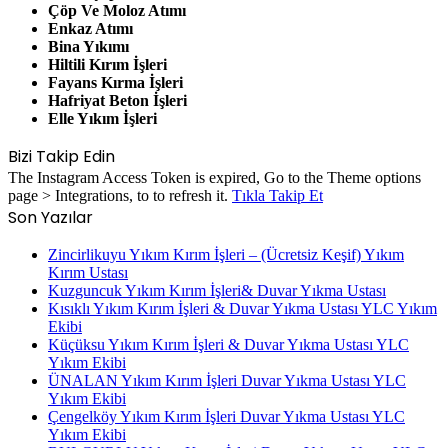
Çöp Ve Moloz Atımı
Enkaz Atımı
Bina Yıkımı
Hiltili Kırım İşleri
Fayans Kırma İşleri
Hafriyat Beton İşleri
Elle Yıkım İşleri
Bizi Takip Edin
The Instagram Access Token is expired, Go to the Theme options
page > Integrations, to to refresh it.
Tıkla Takip Et
Son Yazılar
Zincirlikuyu Yıkım Kırım İşleri – (Ücretsiz Keşif) Yıkım
Kırım Ustası
Kuzguncuk Yıkım Kırım İşleri& Duvar Yıkma Ustası
Kısıklı Yıkım Kırım İşleri & Duvar Yıkma Ustası YLC Yıkım
Ekibi
Küçüksu Yıkım Kırım İşleri & Duvar Yıkma Ustası YLC
Yıkım Ekibi
ÜNALAN Yıkım Kırım İşleri Duvar Yıkma Ustası YLC
Yıkım Ekibi
Çengelköy Yıkım Kırım İşleri Duvar Yıkma Ustası YLC
Yıkım Ekibi