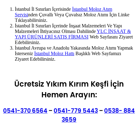
İstanbul İl Sınırları İçerisinde
İstanbul Moloz Atım
Servisi
nden Çuvallı Veya Çuvalsız Moloz Atımı İçin Linke
Tıklayabilirsiniz.
İstanbul İl Sınırları İçerinde İnşaat Malzemeleri Ve Yapı
Malzemeleri İhtiyacınız Olması Dahilinde
YLC İNŞAAT &
YAPI ÜRÜNLERİ SATIŞ FİRMASI
Web Sayfasını Ziyaret
Edebilirsiniz.
İstanbul Avrupa ve Anadolu Yakasında Moloz Atımı Yapmak
İsterseniz
İstanbul Moloz Hattı
Başlıklı Web Sayfamızı
Ziyaret Edebilirsiniz.
Ücretsiz Yıkım Kırım Keşfi İçin
Hemen Arayın:
0541-370 6564
–
0541-779 5443
–
0538- 884
3659