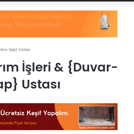
ayans-Şap} Ustası
rım İşleri & {Duvar-
p} Ustası