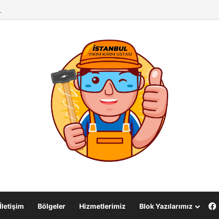
kım Kırım İşleri& Duvar Yıkma Ustası
İletişim
Bölgeler
Hizmetlerimiz
Blok Yazılarımız