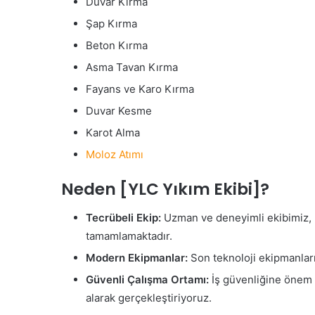
Duvar Kırma
Şap Kırma
Beton Kırma
Asma Tavan Kırma
Fayans ve Karo Kırma
Duvar Kesme
Karot Alma
Moloz Atımı
Neden [YLC Yıkım Ekibi]?
Tecrübeli Ekip:
Uzman ve deneyimli ekibimiz, he
tamamlamaktadır.
Modern Ekipmanlar:
Son teknoloji ekipmanları
Güvenli Çalışma Ortamı:
İş güvenliğine önem v
alarak gerçekleştiriyoruz.