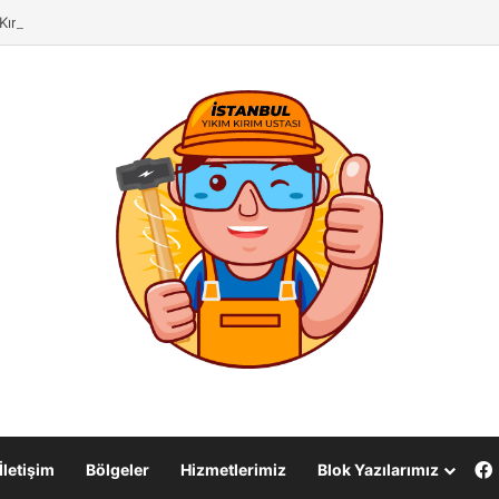
ırım İşleri& Duvar Yıkma Ustası
İletişim
Bölgeler
Hizmetlerimiz
Blok Yazılarımız