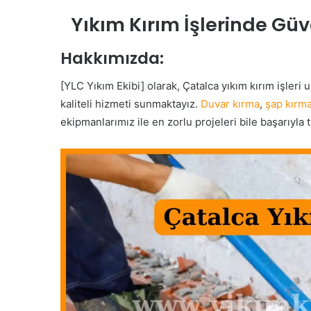
Yıkım Kırım İşlerinde Güv
Hakkımızda:
[YLC Yıkım Ekibi] olarak, Çatalca yıkım kırım işleri
kaliteli hizmeti sunmaktayız.
Duvar kırma
,
şap kırm
ekipmanlarımız ile en zorlu projeleri bile başarıyl