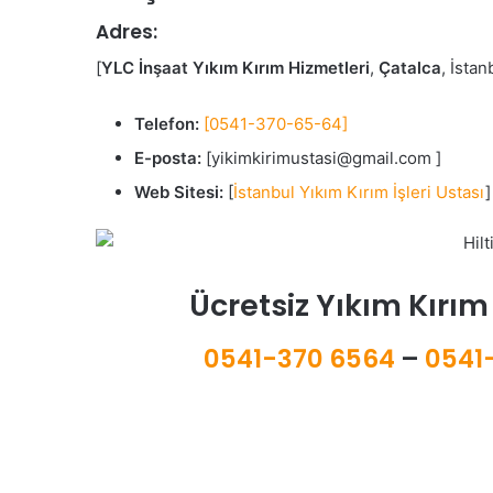
Adres:
[
YLC İnşaat Yıkım Kırım Hizmetleri
,
Çatalca
, İstan
Telefon:
[0541-370-65-64]
E-posta:
[yikimkirimustasi@gmail.com ]
Web Sitesi:
[
İstanbul Yıkım Kırım İşleri Ustası
]
Ücretsiz Yıkım Kırım
0541-370 6564
–
0541