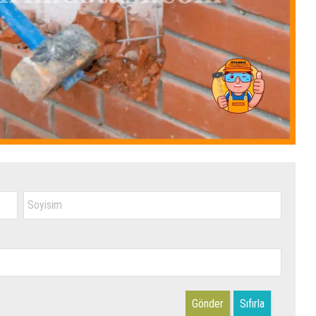
Gönder
Sıfırla