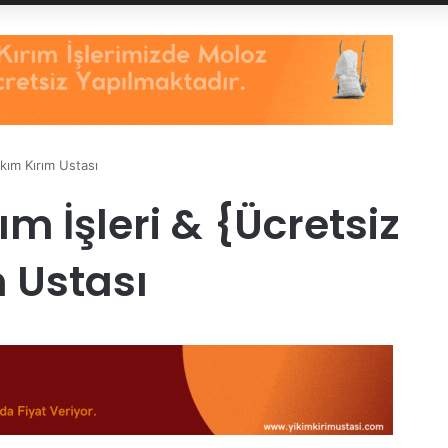
ıkım Kırım Ustası
m İşleri & {Ücretsiz
m Ustası