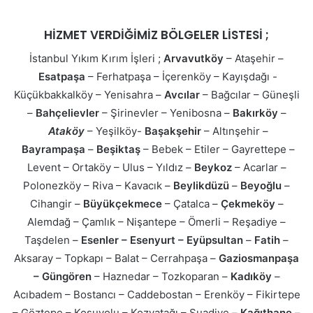
HİZMET VERDİĞİMİZ BÖLGELER LİSTESİ ;
İstanbul Yıkım Kırım İşleri ;
Arvavutköy
– Ataşehir –
Esatpaşa
– Ferhatpaşa – İçerenköy – Kayışdağı -
Küçükbakkalköy – Yenisahra –
Avcılar
– Bağcılar – Güneşli
–
Bahçelievler
– Şirinevler – Yenibosna –
Bakırköy
–
Ataköy
– Yeşilköy-
Başakşehir
– Altınşehir –
Bayrampaşa
–
Beşiktaş
– Bebek – Etiler – Gayrettepe –
Levent – Ortaköy – Ulus – Yıldız –
Beykoz
– Acarlar –
Polonezköy – Riva – Kavacık –
Beylikdüzü
–
Beyoğlu
–
Cihangir –
Büyükçekmece
– Çatalca –
Çekmeköy
–
Alemdağ – Çamlık – Nişantepe – Ömerli – Reşadiye –
Taşdelen –
Esenler – Esenyurt – Eyüpsultan
–
Fatih
–
Aksaray – Topkapı – Balat – Cerrahpaşa –
Gaziosmanpaşa
– Güngören
– Haznedar – Tozkoparan –
Kadıköy
–
Acıbadem – Bostancı – Caddebostan – Erenköy – Fikirtepe
– Göztepe – Koşuyolu – Kozyatağı – Suadiye –
Kağıthane
–