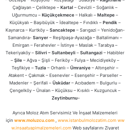
Çağlayan – Çeliktepe –
Kartal
– Cevizli – Soğanlık –
Uğurmumcu –
Küçükçekmece
– Halkalı –
Maltepe
–
Küçükyalı – Başıbüyük – İdealtepe – Fındıklı –
Pendik
–
Kaynarca – Kurtköy –
Sancaktepe
– Sarıgazi – Yenidoğan-
Samandıra-
Sarıyer
– Reşitpaşa-Ayazağa – Baltalimanı –
Emirgan – Ferahevler – İstinye – Maslak – Tarabya –
Tekeriyaköy –
Silivri – Sultanbeyli
–
Sultangazi
– Habibler
–
Şile
– Ağva – Şişli – Feriköy – Fulya – Mecidiyeköy –
Teşfikiye –
Tuzla
– Orhanlı –
Ümraniye
– Altınşehir –
Atakent – Çakmak – Esenevler – Esenşehir – Parseller –
Madenler – Şerifali –
Üsküdar
– Acıbadem – Bulgurlu –
Çengelköy – Ünalan – Küçüksu – Kısıklı – Kuzguncuk –
Zeytinburnu
–
Ayrıca Moloz Atım Servisimiz Ve İnşaat Malzemeleri
için
www.moluzcu.com
,
www.istanbulmolozatim.com
ww
w.insaatyapimalzemeleri.com
Web sayfalarını Ziyaret