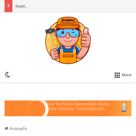
Kısıklı Yıkım Kırım İşleri & Duvar Yıkma Ustası YLC Yıkım Ekibi
Dış görünümü değiştir
Menü
Anasayfa