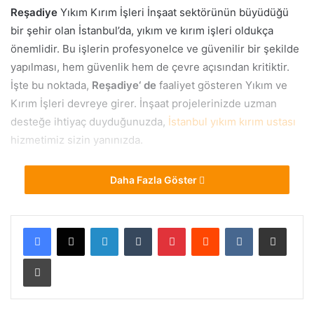
Reşadiye
Yıkım Kırım İşleri İnşaat sektörünün büyüdüğü
bir şehir olan İstanbul’da, yıkım ve kırım işleri oldukça
önemlidir. Bu işlerin profesyonelce ve güvenilir bir şekilde
yapılması, hem güvenlik hem de çevre açısından kritiktir.
İşte bu noktada,
Reşadiye
‘ de
faaliyet gösteren Yıkım ve
Kırım İşleri devreye girer. İnşaat projelerinizde uzman
desteğe ihtiyaç duyduğunuzda,
İstanbul yıkım kırım ustası
hizmetimiz sizin yanınızda.
Reşadiye Yıkım ve Kırım
Daha Fazla Göster
Ustası: Neden Biz ?
LinkedIn
Tumblr
Pinterest
Reddit
VKontakte
E-Posta ile paylaş
Tecrübe ve Uzmanlık:
Reşadiye’de
yıllardır süren
deneyimimizle, her türlü yıkım ve kırım işini başarıyla
Yazdır
gerçekleştirebiliriz. Uzman ekibimiz, işleri hassas bir
şekilde planlar ve uygular.
Güvenlik Önceliği:
İnşaat yıkım ve kırım işleri
her