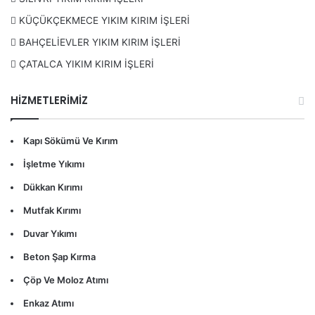
KÜÇÜKÇEKMECE YIKIM KIRIM İŞLERİ
BAHÇELİEVLER YIKIM KIRIM İŞLERİ
ÇATALCA YIKIM KIRIM İŞLERİ
HİZMETLERİMİZ
Kapı Sökümü Ve Kırım
İşletme Yıkımı
Dükkan Kırımı
Mutfak Kırımı
Duvar Yıkımı
Beton Şap Kırma
İşbirliği İçin Bizimle İletişime Geçin
Çöp Ve Moloz Atımı
Reşadiye
Yıkım Kırım İşleriniz için güvenilir bir partner
Enkaz Atımı
arıyorsanız, biz buradayız. Size en iyi hizmeti sunmak için