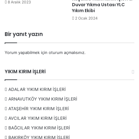
8 Aralık 2023
Duvar Yıkma Ustası YLC
Duvar kırımı
Yıkım Ekibi
Zemin döşeme kırımı
2 Ocak 2024
Beton delme ve kesme işleri
Bir yanıt yazın
Moloz taşıma ve temizleme
Şap Kırımı
Yorum yapabilmek için
oturum açmalısınız
.
Fayans Kırımı
Gaz beton Kırımı
YIKIM KIRIM İŞLERİ
Alçı pan Kırımı
Asma tavan Kırımı
ADALAR YIKIM KIRIM İŞLERİ
Cam Balkon Kırımı
ARNAVUTKÖY YIKIM KIRIM İŞLERİ
Ahşap Ev Kırımı
ATAŞEHİR YIKIM KIRIM İŞLERİ
Tadilat Kırımı
AVCILAR YIKIM KIRIM İŞLERİ
Hiltili Kırım
BAĞCILAR YIKIM KIRIM İŞLERİ
Bomketli Kırım
BAKIRKÖY YIKIM KIRIM İŞLERİ