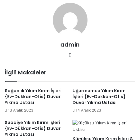
zaman riskli olabilir. Bu yüzden güvenliği ön planda
tutuyoruz. İşlerimizi güvenlik standartlarına uygun
şekilde gerçekleştiriyoruz.
Ekipman ve Teknoloji:
En son teknolojiye sahip
ekipmanlar ve araçlarla donatılmış bir ekibiz. Bu
admin
sayede işleri daha verimli ve çevre dostu bir şekilde
Web
yapabiliriz.
sitesi
Müşteri Memnuniyeti:
Müşterilerimizin ihtiyaçlarına
İlgili Makaleler
odaklanırız. Projelerinizi istediğiniz gibi tamamlamak
için size özel çözümler sunarız.
Soğanlık Yıkım Kırım İşleri
Uğurmumcu Yıkım Kırım
{Ev-Dükkan-Ofis} Duvar
İşleri {Ev-Dükkan-Ofis}
Hangi Tür Hizmetleri Sunuyoruz ?
Yıkma Ustası
Duvar Yıkma Ustası
13 Aralık 2023
14 Aralık 2023
Reşadiye
Yıkım Kırım İşleri olarak aşağıdaki hizmetleri
sunuyoruz:
Suadiye Yıkım Kırım İşleri
{Ev-Dükkan-Ofis} Duvar
Yıkma Ustası
Bina Yıkımı
Küçüksu Yıkım Kırım İşleri &