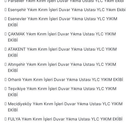
Parseller Yıkım Kırım İşleri Duvar Yıkma Ustası YLC Yıkım Ekibi
Uğurmumcu –
Küçükçekmece
– Halkalı –
Maltepe
–
Küçükyalı – Başıbüyük – İdealtepe – Fındıklı –
Pendik
–
Esenşehir Yıkım Kırım İşleri Duvar Yıkma Ustası YLC Yıkım Ekibi
Kaynarca – Kurtköy –
Sancaktepe
– Sarıgazi – Yenidoğan-
Esenevler Yıkım Kırım İşleri Duvar Yıkma Ustası YLC YIKIM
Samandıra-
Sarıyer
– Reşitpaşa-Ayazağa – Baltalimanı –
EKİBİ
Emirgan – Ferahevler – İstinye – Maslak – Tarabya –
ÇAKMAK Yıkım Kırım İşleri Duvar Yıkma Ustası YLC YIKIM
Tekeriyaköy –
Silivri – Sultanbeyli
–
Sultangazi
– Habibler
EKİBİ
–
Şile
– Ağva – Şişli – Feriköy – Fulya – Mecidiyeköy –
ATAKENT Yıkım Kırım İşleri Duvar Yıkma Ustası YLC YIKIM
Teşfikiye –
Tuzla
– Orhanlı –
Ümraniye
– Altınşehir –
EKİBİ
Atakent – Çakmak – Esenevler – Esenşehir – Parseller –
Altınşehir Yıkım Kırım İşleri Duvar Yıkma Ustası YLC YIKIM
Madenler – Şerifali –
Üsküdar
– Acıbadem – Bulgurlu –
EKİBİ
Çengelköy – Ünalan – Küçüksu – Kısıklı – Kuzguncuk –
Orhanlı Yıkım Kırım İşleri Duvar Yıkma Ustası YLC YIKIM EKİBİ
Zeytinburnu
Teşvikiye Yıkım Kırım İşleri Duvar Yıkma Ustası YLC YIKIM
EKİBİ
Ayrıca Moloz Atım Servisimiz Ve İnşaat Malzemeleri için
Mecidiyeköy Yıkım Kırım İşleri Duvar Yıkma Ustası YLC YIKIM
www.moluzcu.com
,
www.istanbulmolozatim.com
EKİBİ
www.insaatyapimalzemeleri.com
Web sayfalarını Ziyaret
FULYA Yıkım Kırım İşleri Duvar Yıkma Ustası YLC YIKIM EKİBİ
Edebilirsiniz.