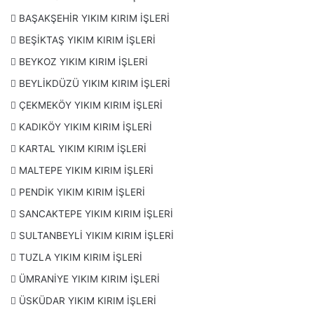
JSB li Yıkım ve Kırım
BAŞAKŞEHİR YIKIM KIRIM İŞLERİ
Mutfak Dolabı Kırımı
BEŞİKTAŞ YIKIM KIRIM İŞLERİ
Parke Taşı Kırımı
BEYKOZ YIKIM KIRIM İŞLERİ
Taş Duvar Kırımı
BEYLİKDÜZÜ YIKIM KIRIM İŞLERİ
Ev, Ofis, Dükkan, Bakkal Tadilat Öncesi Yıkım ve
ÇEKMEKÖY YIKIM KIRIM İŞLERİ
Kırımı
KADIKÖY YIKIM KIRIM İŞLERİ
KARTAL YIKIM KIRIM İŞLERİ
MALTEPE YIKIM KIRIM İŞLERİ
PENDİK YIKIM KIRIM İŞLERİ
SANCAKTEPE YIKIM KIRIM İŞLERİ
SULTANBEYLİ YIKIM KIRIM İŞLERİ
TUZLA YIKIM KIRIM İŞLERİ
ÜMRANİYE YIKIM KIRIM İŞLERİ
ÜSKÜDAR YIKIM KIRIM İŞLERİ