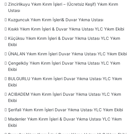
HİZMET VERDİĞİMİZ BÖLGELER LİSTESİ ;
Zincirlikuyu Yıkım Kırım İşleri – (Ücretsiz Keşif) Yıkım Kırım
Ustası
YIKIM KIRIM USTASI İSTANBUL ;
Arvavutköy
– Ataşehir –
Esatpaşa
– Ferhatpaşa – İçerenköy – Kayışdağı -
Kuzguncuk Yıkım Kırım İşleri& Duvar Yıkma Ustası
Küçükbakkalköy – Yenisahra –
Avcılar
– Bağcılar – Güneşli
Kısıklı Yıkım Kırım İşleri & Duvar Yıkma Ustası YLC Yıkım Ekibi
–
Bahçelievler
– Şirinevler – Yenibosna –
Bakırköy
–
Küçüksu Yıkım Kırım İşleri & Duvar Yıkma Ustası YLC Yıkım
Ataköy
– Yeşilköy-
Başakşehir
– Altınşehir –
Ekibi
Bayrampaşa
–
Beşiktaş
– Bebek – Etiler – Gayrettepe –
ÜNALAN Yıkım Kırım İşleri Duvar Yıkma Ustası YLC Yıkım Ekibi
Levent – Ortaköy – Ulus – Yıldız –
Beykoz
– Acarlar –
Çengelköy Yıkım Kırım İşleri Duvar Yıkma Ustası YLC Yıkım
Polonezköy – Riva – Kavacık –
Beylikdüzü
–
Beyoğlu
–
Ekibi
Cihangir –
Büyükçekmece
– Çatalca –
Çekmeköy
–
BULGURLU Yıkım Kırım İşleri Duvar Yıkma Ustası YLC Yıkım
Alemdağ – Çamlık – Nişantepe – Ömerli – Reşadiye –
Ekibi
Taşdelen –
Esenler – Esenyurt – Eyüpsultan
–
Fatih
–
ACIBADEM Yıkım Kırım İşleri Duvar Yıkma Ustası YLC Yıkım
Aksaray – Topkapı – Balat – Cerrahpaşa –
Gaziosmanpaşa
Ekibi
– Güngören
– Haznedar – Tozkoparan –
Kadıköy
–
Şerifali Yıkım Kırım İşleri Duvar Yıkma Ustası YLC Yıkım Ekibi
Acıbadem – Bostancı – Caddebostan – Erenköy – Fikirtepe
Madenler Yıkım Kırım İşleri & Duvar Yıkma Ustası YLC Yıkım
– Göztepe – Koşuyolu – Kozyatağı – Suadiye –
Kağıthane
–
Ekibi
Çağlayan – Çeliktepe –
Kartal
– Cevizli – Soğanlık –