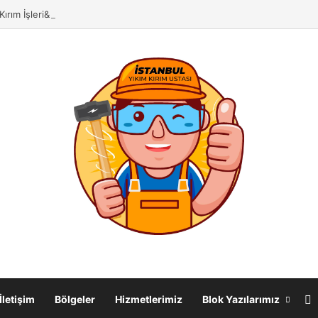
ırım İşleri& Duvar Yıkma Ustası
F
İletişim
Bölgeler
Hizmetlerimiz
Blok Yazılarımız