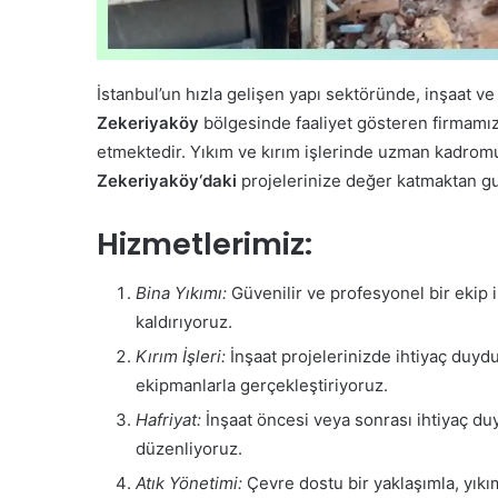
İstanbul’un hızla gelişen yapı sektöründe, inşaat v
Zekeriyaköy
bölgesinde faaliyet gösteren firmamız, 
etmektedir. Yıkım ve kırım işlerinde uzman kadrom
Zekeriyaköy
‘daki
projelerinize değer katmaktan g
Hizmetlerimiz:
Bina Yıkımı:
Güvenilir ve profesyonel bir ekip il
kaldırıyoruz.
Kırım İşleri:
İnşaat projelerinizde ihtiyaç duyd
ekipmanlarla gerçekleştiriyoruz.
Hafriyat:
İnşaat öncesi veya sonrası ihtiyaç duyul
düzenliyoruz.
Atık Yönetimi:
Çevre dostu bir yaklaşımla, yıkım