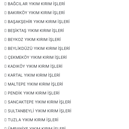
BAĞCILAR YIKIM KIRIM İŞLERİ
Hiltili Kırım
BAKIRKÖY YIKIM KIRIM İŞLERİ
Bomketli Kırım
BAŞAKŞEHİR YIKIM KIRIM İŞLERİ
JSB li Yıkım ve Kırım
BEŞİKTAŞ YIKIM KIRIM İŞLERİ
Mutfak Dolabı Kırımı
BEYKOZ YIKIM KIRIM İŞLERİ
Parke Taşı Kırımı
BEYLİKDÜZÜ YIKIM KIRIM İŞLERİ
Taş Duvar Kırımı
ÇEKMEKÖY YIKIM KIRIM İŞLERİ
Ev, Ofis, Dükkan, Bakkal Tadilat Öncesi Yıkım ve
Kırımı
KADIKÖY YIKIM KIRIM İŞLERİ
KARTAL YIKIM KIRIM İŞLERİ
MALTEPE YIKIM KIRIM İŞLERİ
PENDİK YIKIM KIRIM İŞLERİ
SANCAKTEPE YIKIM KIRIM İŞLERİ
SULTANBEYLİ YIKIM KIRIM İŞLERİ
TUZLA YIKIM KIRIM İŞLERİ
ÜMRANİYE YIKIM KIRIM İŞLERİ