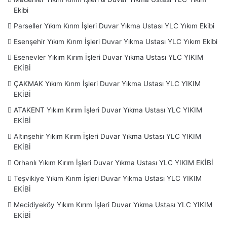
Acıbadem – Bostancı – Caddebostan – Erenköy – Fikirtepe
Ekibi
– Göztepe – Koşuyolu – Kozyatağı – Suadiye –
Kağıthane
–
Parseller Yıkım Kırım İşleri Duvar Yıkma Ustası YLC Yıkım Ekibi
Çağlayan – Çeliktepe –
Kartal
– Cevizli – Soğanlık –
Uğurmumcu –
Küçükçekmece
– Halkalı –
Maltepe
–
Esenşehir Yıkım Kırım İşleri Duvar Yıkma Ustası YLC Yıkım Ekibi
Küçükyalı – Başıbüyük – İdealtepe – Fındıklı –
Pendik
–
Esenevler Yıkım Kırım İşleri Duvar Yıkma Ustası YLC YIKIM
Kaynarca – Kurtköy –
Sancaktepe
– Sarıgazi – Yenidoğan-
EKİBİ
Samandıra-
Sarıyer
– Reşitpaşa-Ayazağa – Baltalimanı –
ÇAKMAK Yıkım Kırım İşleri Duvar Yıkma Ustası YLC YIKIM
Emirgan – Ferahevler – İstinye – Maslak – Tarabya –
EKİBİ
Tekeriyaköy –
Silivri – Sultanbeyli
–
Sultangazi
– Habibler
ATAKENT Yıkım Kırım İşleri Duvar Yıkma Ustası YLC YIKIM
–
Şile
– Ağva – Şişli – Feriköy – Fulya – Mecidiyeköy –
EKİBİ
Teşfikiye –
Tuzla
– Orhanlı –
Ümraniye
– Altınşehir –
Altınşehir Yıkım Kırım İşleri Duvar Yıkma Ustası YLC YIKIM
Atakent – Çakmak – Esenevler – Esenşehir – Parseller –
EKİBİ
Madenler – Şerifali –
Üsküdar
– Acıbadem – Bulgurlu –
Orhanlı Yıkım Kırım İşleri Duvar Yıkma Ustası YLC YIKIM EKİBİ
Çengelköy – Ünalan – Küçüksu – Kısıklı – Kuzguncuk –
Teşvikiye Yıkım Kırım İşleri Duvar Yıkma Ustası YLC YIKIM
Zeytinburnu
EKİBİ
Mecidiyeköy Yıkım Kırım İşleri Duvar Yıkma Ustası YLC YIKIM
Ayrıca Moloz Atım Servisimiz Ve İnşaat Malzemeleri için
EKİBİ
www.moluzcu.com
,
www.istanbulmolozatim.com