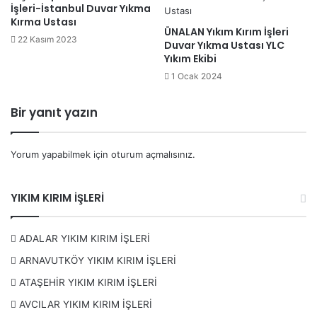
İşleri-İstanbul Duvar Yıkma
sunuyoruz:
Kırma Ustası
ÜNALAN Yıkım Kırım İşleri
22 Kasım 2023
Duvar Yıkma Ustası YLC
Bina Yıkımı
Yıkım Ekibi
Duvar kırımı
1 Ocak 2024
Zemin döşeme kırımı
Bir yanıt yazın
Beton delme ve kesme işleri
Moloz taşıma ve temizleme
Şap Kırımı
Yorum yapabilmek için
oturum açmalısınız
.
Fayans Kırımı
YIKIM KIRIM İŞLERİ
Gaz beton Kırımı
Alçı pan Kırımı
ADALAR YIKIM KIRIM İŞLERİ
Asma tavan Kırımı
ARNAVUTKÖY YIKIM KIRIM İŞLERİ
Cam Balkon Kırımı
ATAŞEHİR YIKIM KIRIM İŞLERİ
Ahşap Ev Kırımı
AVCILAR YIKIM KIRIM İŞLERİ
Tadilat Kırımı