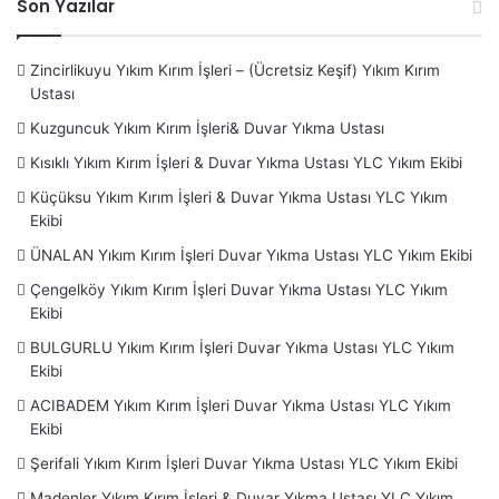
Son Yazılar
Detaylı Bilgi Alabilirsiniz. Firmamız Hakkında Detaylı Bilgi
İçin
Hakkımızda
Sayfasını Ziyaret edin.
Zincirlikuyu Yıkım Kırım İşleri – (Ücretsiz Keşif) Yıkım Kırım
HİZMET VERDİĞİMİZ BÖLGELER LİSTESİ ;
Ustası
YIKIM KIRIM USTASI İSTANBUL ;
Arvavutköy
– Ataşehir –
Kuzguncuk Yıkım Kırım İşleri& Duvar Yıkma Ustası
Esatpaşa
– Ferhatpaşa – İçerenköy – Kayışdağı -
Kısıklı Yıkım Kırım İşleri & Duvar Yıkma Ustası YLC Yıkım Ekibi
Küçükbakkalköy – Yenisahra –
Avcılar
– Bağcılar – Güneşli
Küçüksu Yıkım Kırım İşleri & Duvar Yıkma Ustası YLC Yıkım
–
Bahçelievler
– Şirinevler – Yenibosna –
Bakırköy
–
Ekibi
Ataköy
– Yeşilköy-
Başakşehir
– Altınşehir –
ÜNALAN Yıkım Kırım İşleri Duvar Yıkma Ustası YLC Yıkım Ekibi
Bayrampaşa
–
Beşiktaş
– Bebek – Etiler – Gayrettepe –
Çengelköy Yıkım Kırım İşleri Duvar Yıkma Ustası YLC Yıkım
Levent – Ortaköy – Ulus – Yıldız –
Beykoz
– Acarlar –
Ekibi
Polonezköy – Riva – Kavacık –
Beylikdüzü
–
Beyoğlu
–
BULGURLU Yıkım Kırım İşleri Duvar Yıkma Ustası YLC Yıkım
Cihangir –
Büyükçekmece
– Çatalca –
Çekmeköy
–
Ekibi
Alemdağ – Çamlık – Nişantepe – Ömerli – Reşadiye –
ACIBADEM Yıkım Kırım İşleri Duvar Yıkma Ustası YLC Yıkım
Taşdelen –
Esenler – Esenyurt – Eyüpsultan
–
Fatih
–
Ekibi
Aksaray – Topkapı – Balat – Cerrahpaşa –
Gaziosmanpaşa
Şerifali Yıkım Kırım İşleri Duvar Yıkma Ustası YLC Yıkım Ekibi
– Güngören
– Haznedar – Tozkoparan –
Kadıköy
–
Madenler Yıkım Kırım İşleri & Duvar Yıkma Ustası YLC Yıkım