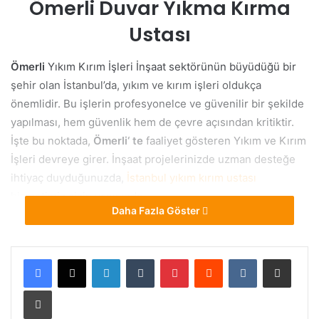
Ömerli Duvar Yıkma Kırma
Ustası
Ömerli
Yıkım Kırım İşleri İnşaat sektörünün büyüdüğü bir
şehir olan İstanbul’da, yıkım ve kırım işleri oldukça
önemlidir. Bu işlerin profesyonelce ve güvenilir bir şekilde
yapılması, hem güvenlik hem de çevre açısından kritiktir.
İşte bu noktada,
Ömerli
‘ te
faaliyet gösteren Yıkım ve Kırım
İşleri devreye girer. İnşaat projelerinizde uzman desteğe
ihtiyaç duyduğunuzda,
İstanbul yıkım kırım ustası
hizmetimiz sizin yanınızda.
Daha Fazla Göster
Ömerli Yıkım ve Kırım Ustası:
Neden Biz ?
LinkedIn
Tumblr
Pinterest
Reddit
VKontakte
E-Posta ile paylaş
Yazdır
Tecrübe ve Uzmanlık:
Ömerli ‘ta
yıllardır süren
deneyimimizle, her türlü yıkım ve kırım işini başarıyla