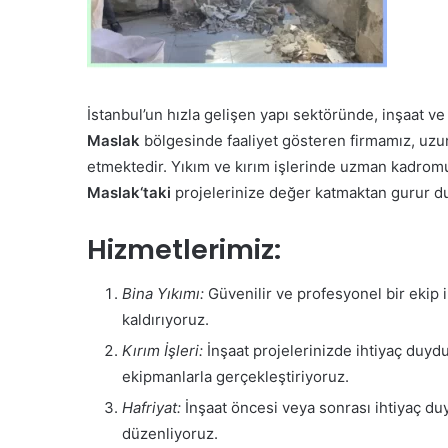
İstanbul’un hızla gelişen yapı sektöründe, inşaat v
Maslak
bölgesinde faaliyet gösteren firmamız, uzun 
etmektedir. Yıkım ve kırım işlerinde uzman kadrom
Maslak
‘taki
projelerinize değer katmaktan gurur d
Hizmetlerimiz:
Bina Yıkımı:
Güvenilir ve profesyonel bir ekip il
kaldırıyoruz.
Kırım İşleri:
İnşaat projelerinizde ihtiyaç duyd
ekipmanlarla gerçekleştiriyoruz.
Hafriyat:
İnşaat öncesi veya sonrası ihtiyaç duyul
düzenliyoruz.