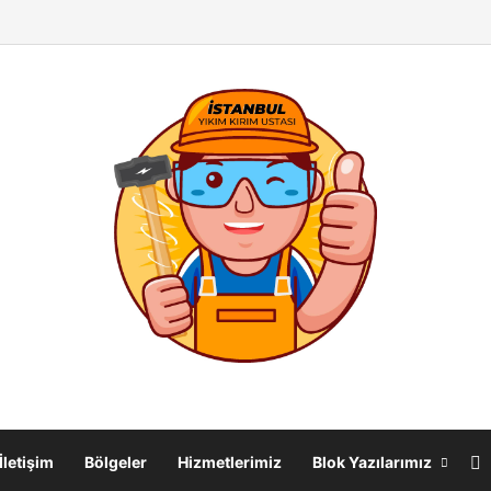
ırım İşleri& Duvar Yıkma Ustası
F
İletişim
Bölgeler
Hizmetlerimiz
Blok Yazılarımız