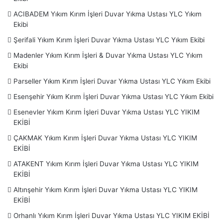
Kurtköy –
Sancaktepe
– Sarıgazi – Yenidoğan-
Samandıra-
Sarıyer
– Ayazağa – Baltalimanı – Emirgan –
ACIBADEM Yıkım Kırım İşleri Duvar Yıkma Ustası YLC Yıkım
Ekibi
Ferahevler – İstinye – Maslak – Tarabya – Tekeriyaköy –
Silivri – Sultanbeyli
–
Sultangazi
– Habibler –
Şile
– Ağva –
Şerifali Yıkım Kırım İşleri Duvar Yıkma Ustası YLC Yıkım Ekibi
Şişli – Feriköy – Fulya – Mecidiyeköy – Teşfikiye –
Tuzla
–
Madenler Yıkım Kırım İşleri & Duvar Yıkma Ustası YLC Yıkım
Orhanlı –
Ümraniye
– Altınşehir – Atakent – Çakmak –
Ekibi
Esenevler – Esenşehir – Parseller – Madenler – Şerifali –
Parseller Yıkım Kırım İşleri Duvar Yıkma Ustası YLC Yıkım Ekibi
Üsküdar
– Acıbadem – Bulgurlu – Çengelköy – Ünalan –
Esenşehir Yıkım Kırım İşleri Duvar Yıkma Ustası YLC Yıkım Ekibi
Küçüksu – Kısıklı – Kuzguncuk –
Zeytinburnu
–
Esenevler Yıkım Kırım İşleri Duvar Yıkma Ustası YLC YIKIM
EKİBİ
Ayrıca Moloz Atım Servisimiz Ve İnşaat Malzemeleri için
ÇAKMAK Yıkım Kırım İşleri Duvar Yıkma Ustası YLC YIKIM
www.moluzcu.com
,
www.istanbulmolozatim.com
EKİBİ
www.insaatyapimalzemeleri.com
Web sayfalarını Ziyaret
ATAKENT Yıkım Kırım İşleri Duvar Yıkma Ustası YLC YIKIM
Edebilirsiniz.
EKİBİ
Altınşehir Yıkım Kırım İşleri Duvar Yıkma Ustası YLC YIKIM
EKİBİ
Orhanlı Yıkım Kırım İşleri Duvar Yıkma Ustası YLC YIKIM EKİBİ