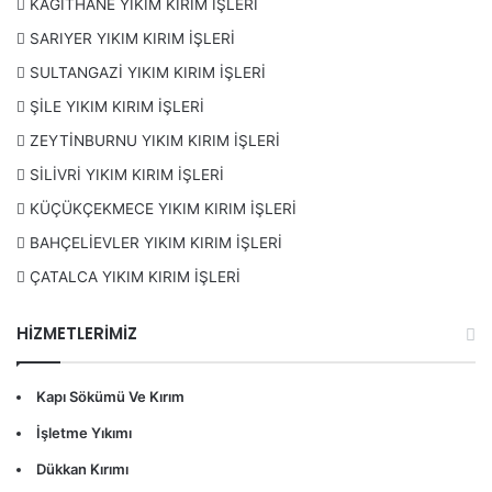
KAĞITHANE YIKIM KIRIM İŞLERİ
SARIYER YIKIM KIRIM İŞLERİ
SULTANGAZİ YIKIM KIRIM İŞLERİ
ŞİLE YIKIM KIRIM İŞLERİ
ZEYTİNBURNU YIKIM KIRIM İŞLERİ
SİLİVRİ YIKIM KIRIM İŞLERİ
KÜÇÜKÇEKMECE YIKIM KIRIM İŞLERİ
BAHÇELİEVLER YIKIM KIRIM İŞLERİ
ÇATALCA YIKIM KIRIM İŞLERİ
HİZMETLERİMİZ
İşbirliği İçin Bizimle İletişime Geçin
Güneşli
Yıkım Kırım İşleriniz için güvenilir bir partner
Kapı Sökümü Ve Kırım
arıyorsanız, biz buradayız. Size en iyi hizmeti sunmak için
İşletme Yıkımı
sabırsızlanıyoruz. İletişim bilgilerimiz için sitemizi ziyaret
Dükkan Kırımı
edin ve projeniz hakkında detaylı bilgi alın. Profesyonellik,