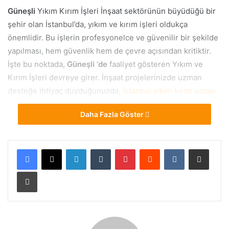
Güneşli
Yıkım Kırım İşleri İnşaat sektörünün büyüdüğü bir
şehir olan İstanbul’da, yıkım ve kırım işleri oldukça
önemlidir. Bu işlerin profesyonelce ve güvenilir bir şekilde
yapılması, hem güvenlik hem de çevre açısından kritiktir.
İşte bu noktada,
Güneşli
‘de
faaliyet gösteren Yıkım ve
Kırım İşleri devreye girer. İnşaat projelerinizde uzman
desteğe ihtiyaç duyduğunuzda,
İstanbul yıkım kırım ustası
hizmetimiz sizin yanınızda.
Daha Fazla Göster
Güneşli Yıkım ve Kırım Ustası:
Neden Biz?
LinkedIn
Tumblr
Pinterest
Reddit
VKontakte
E-Posta ile paylaş
Yazdır
Tecrübe ve Uzmanlık:
Güneşli ‘de
yıllardır süren
deneyimimizle, her türlü yıkım ve kırım işini başarıyla
gerçekleştirebiliriz. Uzman ekibimiz, işleri hassas bir
şekilde planlar ve uygular.