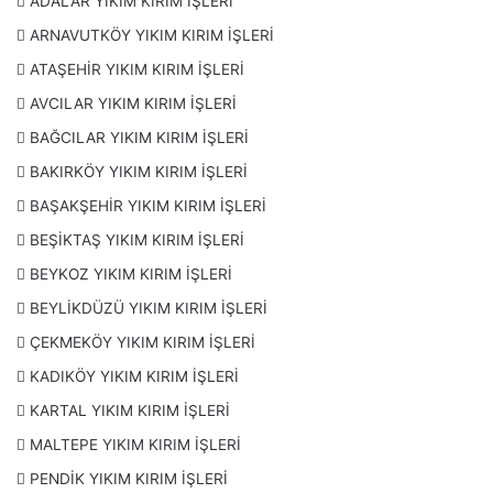
ADALAR YIKIM KIRIM İŞLERİ
JSB li Yıkım ve Kırım
ARNAVUTKÖY YIKIM KIRIM İŞLERİ
Mutfak Dolabı Kırımı
ATAŞEHİR YIKIM KIRIM İŞLERİ
Parke Taşı Kırımı
AVCILAR YIKIM KIRIM İŞLERİ
Taş Duvar Kırımı
BAĞCILAR YIKIM KIRIM İŞLERİ
Ev, Ofis, Dükkan, Bakkal Tadilat Öncesi Yıkım ve Kırımı
BAKIRKÖY YIKIM KIRIM İŞLERİ
BAŞAKŞEHİR YIKIM KIRIM İŞLERİ
BEŞİKTAŞ YIKIM KIRIM İŞLERİ
BEYKOZ YIKIM KIRIM İŞLERİ
BEYLİKDÜZÜ YIKIM KIRIM İŞLERİ
ÇEKMEKÖY YIKIM KIRIM İŞLERİ
KADIKÖY YIKIM KIRIM İŞLERİ
KARTAL YIKIM KIRIM İŞLERİ
MALTEPE YIKIM KIRIM İŞLERİ
PENDİK YIKIM KIRIM İŞLERİ