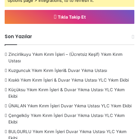
options page > Integrations, to to refresh it.
Esatpaşa
– Ferhatpaşa – İçerenköy – Kayışdağı -
Küçükbakkalköy – Yenisahra –
Avcılar
– Bağcılar – Güneşli
Tıkla Takip Et
–
Bahçelievler
– Şirinevler – Yenibosna –
Bakırköy
–
Ataköy – Yeşilköy-
Başakşehir
– Altınşehir –
Bayrampaşa
–
Beşiktaş
– Bebek – Etiler – Gayrettepe – Levent – Ortaköy
Son Yazılar
– Ulus – Yıldız –
Beykoz
– Acarlar – Polonezköy – Riva –
Kavacık –
Beylikdüzü
–
Beyoğlu
– Cihangir –
Zincirlikuyu Yıkım Kırım İşleri – (Ücretsiz Keşif) Yıkım Kırım
Büyükçekmece
– Çatalca –
Çekmeköy
– Alemdağ –
Ustası
Çamlık – Nişantepe – Ömerli – Reşadiye – Taşdelen –
Kuzguncuk Yıkım Kırım İşleri& Duvar Yıkma Ustası
Esenler – Esenyurt – Eyüpsultan
–
Fatih
– Aksaray –
Kısıklı Yıkım Kırım İşleri & Duvar Yıkma Ustası YLC Yıkım Ekibi
Topkapı – Balat – Cerrahpaşa –
Gaziosmanpaşa –
Küçüksu Yıkım Kırım İşleri & Duvar Yıkma Ustası YLC Yıkım
Güngören
– Haznedar – Tozkoparan –
Kadıköy
– Acıbadem
Ekibi
– Bostancı – Caddebostan – Erenköy – Fikirtepe – Göztepe
ÜNALAN Yıkım Kırım İşleri Duvar Yıkma Ustası YLC Yıkım Ekibi
– Koşuyolu – Kozyatağı – Suadiye –
Kağıthane
– Çağlayan –
Çeliktepe –
Kartal
– Cevizli – Soğanlık – Uğurmumcu –
Çengelköy Yıkım Kırım İşleri Duvar Yıkma Ustası YLC Yıkım
Ekibi
Küçükçekmece
– Halkalı –
Maltepe
– Küçükyalı –
Başıbüyük – İdealtepe – Fındıklı –
Pendik
– Kaynarca –
BULGURLU Yıkım Kırım İşleri Duvar Yıkma Ustası YLC Yıkım
Ekibi