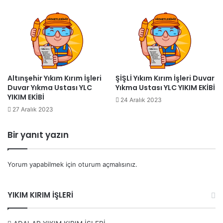
Duvar kırımı
Zemin döşeme kırımı
Beton delme ve kesme işleri
Moloz taşıma ve temizleme
Şap Kırımı
Altınşehir Yıkım Kırım İşleri
ŞİŞLİ Yıkım Kırım İşleri Duvar
Duvar Yıkma Ustası YLC
Yıkma Ustası YLC YIKIM EKİBİ
Fayans Kırımı
YIKIM EKİBİ
24 Aralık 2023
Gazbeton Kırımı
27 Aralık 2023
Alçıpan Kırımı
Bir yanıt yazın
Asmatavan Kırımı
Cam Balkon Kırımı
Yorum yapabilmek için
oturum açmalısınız
.
Ahşap Ev Kırımı
Tadilat Kırımı
YIKIM KIRIM İŞLERİ
Hiltili Kırım
Bomketli Kırım